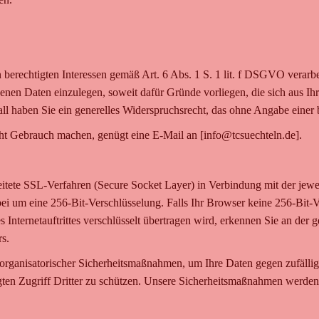
berechtigten Interessen gemäß Art. 6 Abs. 1 S. 1 lit. f DSGVO verar
nen Daten einzulegen, soweit dafür Gründe vorliegen, die sich aus Ihr
all haben Sie ein generelles Widerspruchsrecht, das ohne Angabe einer
t Gebrauch machen, genügt eine E-Mail an [info@tcsuechteln.de].
tete SSL-Verfahren (Secure Socket Layer) in Verbindung mit der jewei
bei um eine 256-Bit-Verschlüsselung. Falls Ihr Browser keine 256-Bit-Ve
s Internetauftrittes verschlüsselt übertragen wird, erkennen Sie an der
s.
organisatorischer Sicherheitsmaßnahmen, um Ihre Daten gegen zufällige
ugten Zugriff Dritter zu schützen. Unsere Sicherheitsmaßnahmen werde