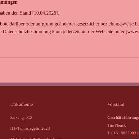
immungen
haben den Stand [10.04.2025].
ote darüber oder aufgrund geänderter gesetzlicher beziehungsweise b
e Datenschutzbestimmung kann jederzeit auf der Webseite unter [www.
Dokumente
Vorstand
Satzung TCS
Geschäftsführung
Tim Noack
ITF-Tennisregeln_2023
T. 0151 58550031