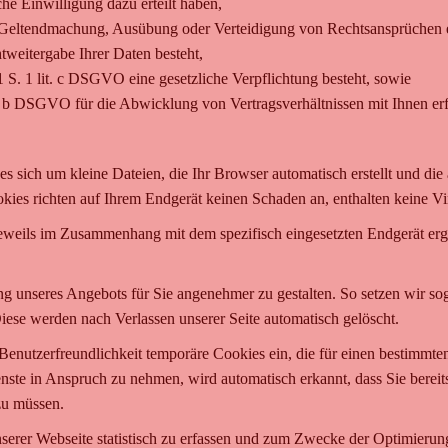
he Einwilligung dazu erteilt haben,
r Geltendmachung, Ausübung oder Verteidigung von Rechtsansprüchen er
tweitergabe Ihrer Daten besteht,
 1 S. 1 lit. c DSGVO eine gesetzliche Verpflichtung besteht, sowie
it. b DSGVO für die Abwicklung von Vertragsverhältnissen mit Ihnen erfo
 es sich um kleine Dateien, die Ihr Browser automatisch erstellt und di
kies richten auf Ihrem Endgerät keinen Schaden an, enthalten keine Vi
eweils im Zusammenhang mit dem spezifisch eingesetzten Endgerät erge
ung unseres Angebots für Sie angenehmer zu gestalten. So setzen wir s
Diese werden nach Verlassen unserer Seite automatisch gelöscht.
Benutzerfreundlichkeit temporäre Cookies ein, die für einen bestimmte
nste in Anspruch zu nehmen, wird automatisch erkannt, dass Sie berei
zu müssen.
erer Webseite statistisch zu erfassen und zum Zwecke der Optimierung 