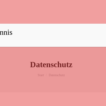
nnis
dung
Aktuelles
Termine
Training
Jugend
Dam
Datenschutz
Sie befinden sich hier:
Start
Datenschutz