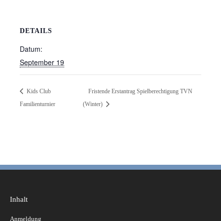
DETAILS
Datum:
September 19
Kids Club
Fristende Erstantrag Spielberechtigung TVN
Familienturnier
(Winter)
Inhalt
Anmeldung