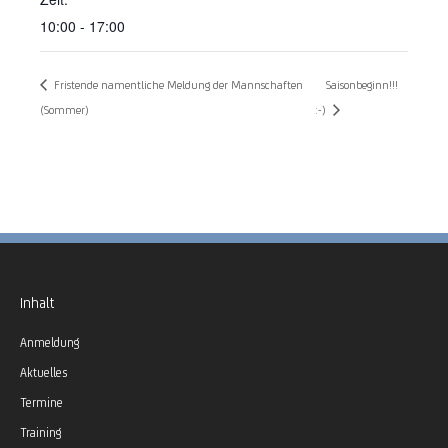
10:00 - 17:00
Fristende namentliche Meldung der Mannschaften
Saisonbeginn!!!
(Sommer)
:-)
Inhalt
Anmeldung
Aktuelles
Termine
Training