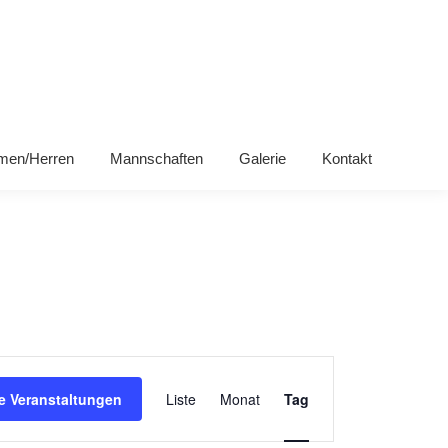
men/Herren
Mannschaften
Galerie
Kontakt
VERANSTALTUNG
e Veranstaltungen
Liste
Monat
Tag
ANSICHTEN-
NAVIGATION