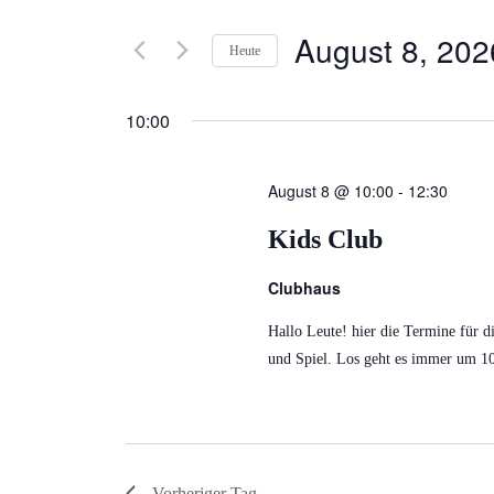
Suche
ANSICHTEN,
nach
August 8, 202
Heute
NAVIGATION
Veranstaltungen
Datum
Schlüsselwort.
wählen.
10:00
August 8 @ 10:00
-
12:30
Kids Club
Clubhaus
Hallo Leute! hier die Termine für d
und Spiel. Los geht es immer um 1
Vorheriger Tag