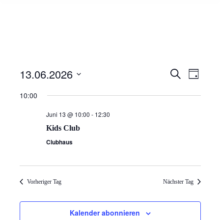
13.06.2026
VERAN
Suche
VER
Tag
SUCHE
Datum
ANS
10:00
wählen.
UND
NAV
Juni 13 @ 10:00
-
12:30
ANSIC
Kids Club
NAVIG
Clubhaus
Vorheriger Tag
Nächster Tag
Kalender abonnieren